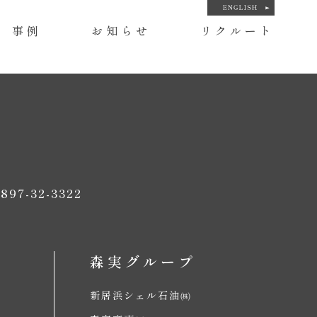
事例
お知らせ
リクルート
97-32-3322
森実グループ
新居浜シェル石油㈱