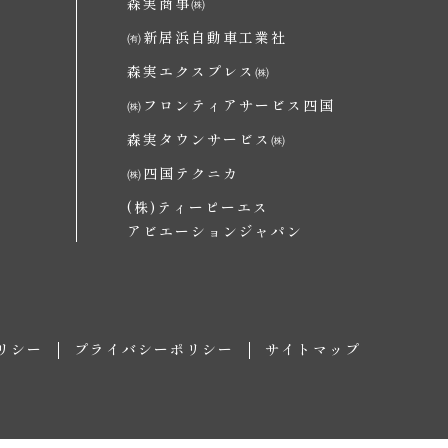
森実商事㈱
㈲新居浜自動車工業社
森実エクスプレス㈱
㈱フロンティアサービス四国
森実タウンサービス㈱
㈱四国テクニカ
(株)ティーピーエス
アビエーションジャパン
リシー
プライバシーポリシー
サイトマップ