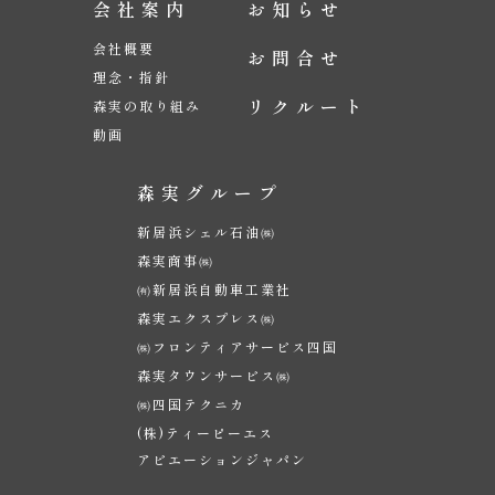
会社案内
お知らせ
会社概要
お問合せ
理念・指針
リクルート
森実の取り組み
動画
森実グループ
新居浜シェル石油㈱
森実商事㈱
㈲新居浜自動車工業社
森実エクスプレス㈱
㈱フロンティアサービス四国
森実タウンサービス㈱
㈱四国テクニカ
(株)ティーピーエス
アビエーションジャパン