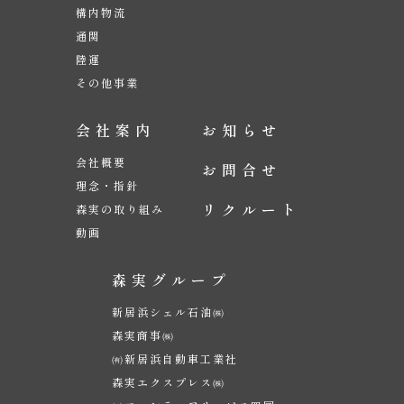
構内物流
通関
陸運
その他事業
会社案内
お知らせ
会社概要
お問合せ
理念・指針
リクルート
森実の取り組み
動画
森実グループ
新居浜シェル石油㈱
森実商事㈱
㈲新居浜自動車工業社
森実エクスプレス㈱