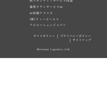
㈱フロンティアサービス四国
森実タウンサービス㈱
㈱四国テクニカ
(株)ティーピーエス
アビエーションジャパン
サイトポリシー
プライバシーポリシー
サイトマップ
Morizane Logistics, Ltd.