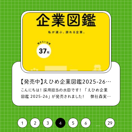
いただきました。 このワークショップには 就職希望
の１，２年生が参加してく […]
【発売中】えひめ企業図鑑2025-26が出版されました！
こんにちは！ 採用担当の水田です！ 「えひめ企業
図鑑 2025-26」 が発売されました！ 弊社森実運
輸は、新卒入社の職員等 を紹介しています。
書店やコンビニ、WEB上でもご覧いただけます！ 是
[…]
1
2
3
4
5
6
29
…