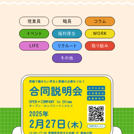
現業員
職員
コラム
イベント
福利厚生
WORK
LIFE
リクルート
取り組み
その他